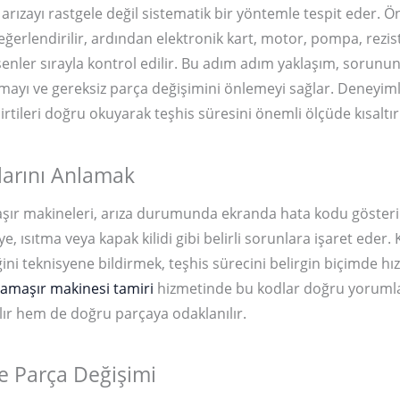
, arızayı rastgele değil sistematik bir yöntemle tespit eder. 
 değerlendirilir, ardından elektronik kart, motor, pompa, rezi
leşenler sırayla kontrol edilir. Bu adım adım yaklaşım, sorunu
mayı ve gereksiz parça değişimini önlemeyi sağlar. Deneyimli
irtileri doğru okuyarak teşhis süresini önemli ölçüde kısaltır
larını Anlamak
ır makineleri, arıza durumunda ekranda hata kodu gösterir
ye, ısıtma veya kapak kilidi gibi belirli sorunlara işaret eder
ni teknisyene bildirmek, teşhis sürecini belirgin biçimde hız
amaşır makinesi tamiri
hizmetinde bu kodlar doğru yorum
ır hem de doğru parçaya odaklanılır.
e Parça Değişimi