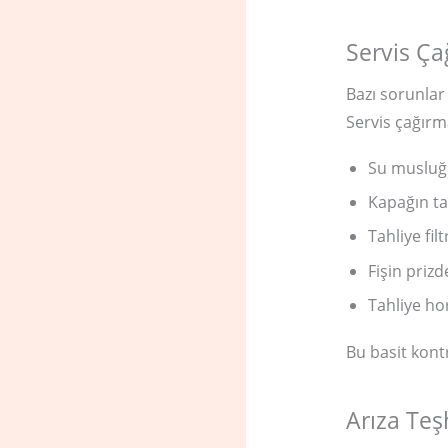
Servis Ça
Bazı sorunlar 
Servis çağırm
Su musluğu
Kapağın ta
Tahliye fil
Fişin priz
Tahliye h
Bu basit kont
Arıza Teşh