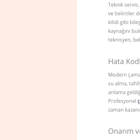
Teknik servis
ve belirtiler
kilidi gibi bi
kaynağını bul
teknisyen, bel
Hata Kod
Modern çamaş
su alma, tahli
anlama geldiği
Profesyonel
ç
zaman kazanıl
Onarım v