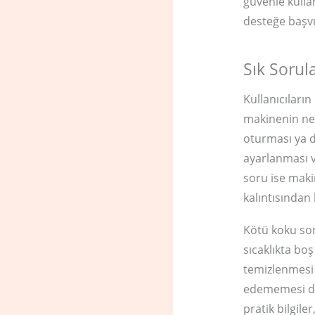
güvenle kulla
desteğe başvu
Sık Sorul
Kullanıcıları
makinenin ned
oturması ya d
ayarlanması v
soru ise maki
kalıntısından
Kötü koku sor
sıcaklıkta bo
temizlenmesi
edememesi dur
pratik bilgil