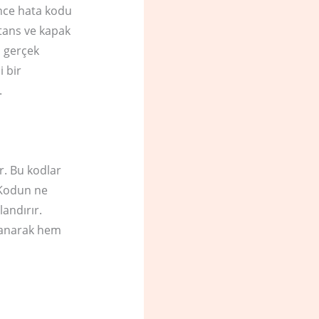
Önce hata kodu
stans ve kapak
n gerçek
 bir
.
. Bu kodlar
. Kodun ne
landırır.
lanarak hem