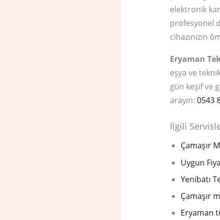
elektronik ka
profesyonel 
cihazınızın ö
Eryaman Tek
eşya ve teknik
gün keşif ve g
arayın:
0543 
İlgili Servisl
Çamaşır M
Uygun Fiya
Yenibatı Te
Çamaşır ma
Eryaman te