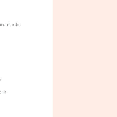
durumlardır.
n.
lir.