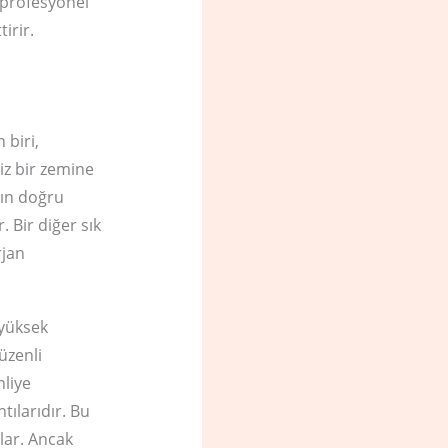
 profesyonel
irir.
 biri,
iz bir zemine
rın doğru
 Bir diğer sık
rjan
 yüksek
üzenli
liye
ılarıdır. Bu
lar. Ancak