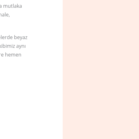
da mutlaka
hale,
lerde beyaz
kibimiz aynı
zere hemen