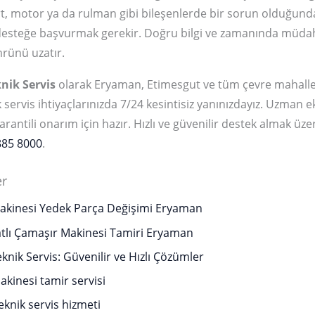
rt, motor ya da rulman gibi bileşenlerde bir sorun olduğun
desteğe başvurmak gerekir. Doğru bilgi ve zamanında müda
mrünü uzatır.
nik Servis
olarak Eryaman, Etimesgut ve tüm çevre mahalle
 servis ihtiyaçlarınızda 7/24 kesintisiz yanınızdayız. Uzman e
arantili onarım için hazır. Hızlı ve güvenilir destek almak ü
885 8000
.
er
akinesi Yedek Parça Değişimi Eryaman
tlı Çamaşır Makinesi Tamiri Eryaman
knik Servis: Güvenilir ve Hızlı Çözümler
kinesi tamir servisi
knik servis hizmeti