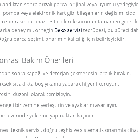
andıktan sonra arızalı parça, orijinal veya uyumlu yedeğiyle d
, pompa veya elektronik kart gibi bileşenlerin değişimi cidd
şlem sonrasında cihaz test edilerek sorunun tamamen giderild
Marka deneyimi, örneğin
Beko servisi
tecrübesi, bu süreci dah
 Doğru parça seçimi, onarımın kalıcılığı için belirleyicidir.
onrası Bakım Önerileri
dan sonra kapağı ve deterjan çekmecesini aralık bırakın.
üksek sıcaklıkta boş yıkama yaparak hijyeni koruyun.
tresini düzenli olarak temizleyin.
ngeli bir zemine yerleştirin ve ayaklarını ayarlayın.
nin üzerinde yükleme yapmaktan kaçının.
esi teknik servisi, doğru teşhis ve sistematik onarımla cihaz