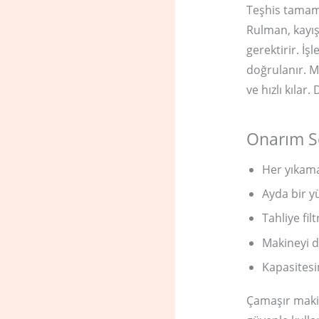
Teşhis tamaml
Rulman, kayış
gerektirir. İ
doğrulanır. 
ve hızlı kılar.
Onarım S
Her yıkama
Ayda bir y
Tahliye fil
Makineyi de
Kapasitesi
Çamaşır makin