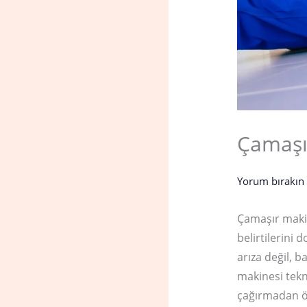
Çamaşı
Yorum bırakın
Çamaşır makin
belirtilerini
arıza değil, b
makinesi tekni
çağırmadan ön