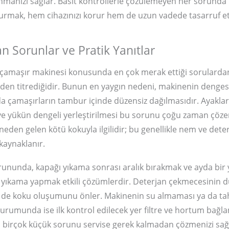
nmanızı sağlar. Basit kontrollerle çözülemeyen her sorunda
rmak, hem cihazınızı korur hem de uzun vadede tasarruf ett
an Sorunlar ve Pratik Yanıtlar
n çamaşır makinesi konusunda en çok merak ettiği sorulardan
en titrediğidir. Bunun en yaygın nedeni, makinenin denges
a çamaşırların tambur içinde düzensiz dağılmasıdır. Ayakla
e yükün dengeli yerleştirilmesi bu sorunu çoğu zaman çözer.
neden gelen kötü kokuyla ilgilidir; bu genellikle nem ve dete
 kaynaklanır.
ununda, kapağı yıkama sonrası aralık bırakmak ve ayda bir
ş yıkama yapmak etkili çözümlerdir. Deterjan çekmecesinin d
 de koku oluşumunu önler. Makinenin su almaması ya da tah
umunda ise ilk kontrol edilecek yer filtre ve hortum bağlant
er, birçok küçük sorunu servise gerek kalmadan çözmenizi sağ