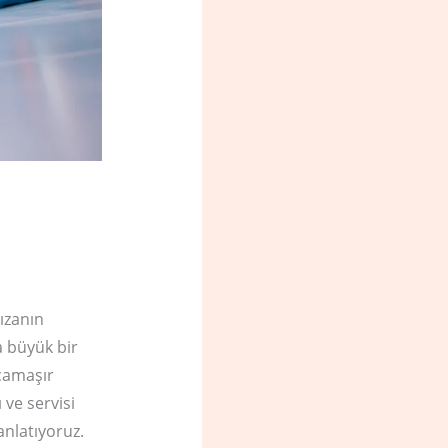
ızanın
a büyük bir
 çamaşır
 ve servisi
anlatıyoruz.