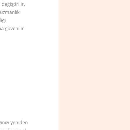
eğiştirilir.
i uzmanlık
iği
a güvenilir
ınızı yeniden