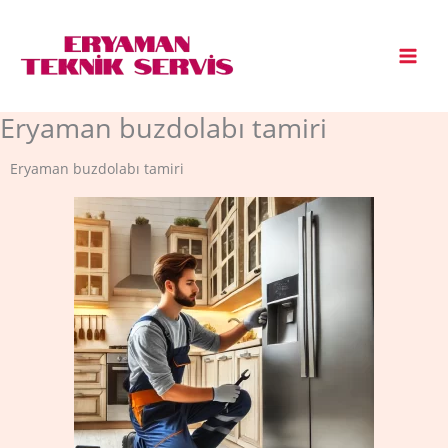
İçeriğe
atla
Eryaman buzdolabı tamiri
Eryaman buzdolabı tamiri