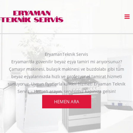
İçeriğe
atla
EryamanTeknik Servis
Eryaman’da güvenilir beyaz eşya tamiri mi arıyorsunuz?
Çamaşır makinesi, bulaşık makinesi ve buzdolabı gibi tüm
beyaz eşyalarınızda hızlı ve profesyonel tamirat hizmeti
sunuyoruz. Uygun fiyatlarla kaliteli hizmet! Eryaman Teknik
Servis – Hemen arayın, servisimiz kapınıza gelsin!
HEMEN ARA