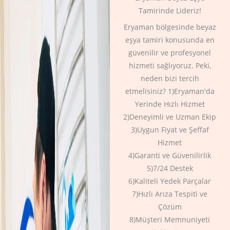
Tamirinde Lideriz!
Eryaman bölgesinde beyaz
eşya tamiri konusunda en
güvenilir ve profesyonel
hizmeti sağlıyoruz. Peki,
neden bizi tercih
etmelisiniz? 1)Eryaman'da
Yerinde Hızlı Hizmet
2)Deneyimli ve Uzman Ekip
3)Uygun Fiyat ve Şeffaf
Hizmet
4)Garanti ve Güvenilirlik
5)7/24 Destek
6)Kaliteli Yedek Parçalar
7)Hızlı Arıza Tespiti ve
Çözüm
8)Müşteri Memnuniyeti