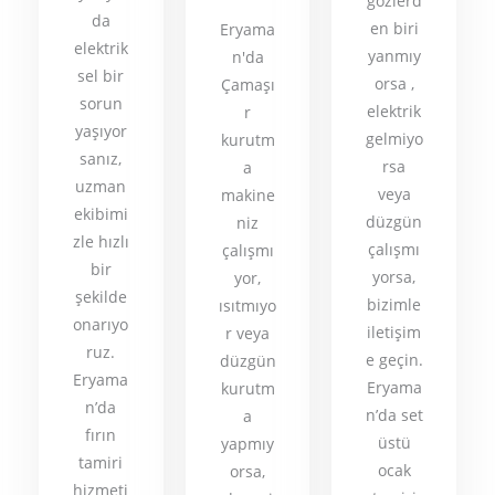
gözlerd
da
en biri
Eryama
elektrik
yanmıy
n'da
sel bir
orsa ,
Çamaşı
sorun
elektrik
r
yaşıyor
gelmiyo
kurutm
sanız,
rsa
a
uzman
veya
makine
ekibimi
düzgün
niz
zle hızlı
çalışmı
çalışmı
bir
yorsa,
yor,
şekilde
bizimle
ısıtmıyo
onarıyo
iletişim
r veya
ruz.
e geçin.
düzgün
Eryama
Eryama
kurutm
n’da
n’da set
a
fırın
üstü
yapmıy
tamiri
ocak
orsa,
hizmeti