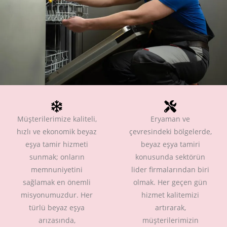
Müşterilerimize kaliteli,
Eryaman ve
hızlı ve ekonomik beyaz
çevresindeki bölgelerde,
eşya tamir hizmeti
beyaz eşya tamiri
sunmak; onların
konusunda sektörün
memnuniyetini
lider firmalarından biri
sağlamak en önemli
olmak. Her geçen gün
misyonumuzdur. Her
hizmet kalitemizi
türlü beyaz eşya
artırarak,
arızasında,
müşterilerimizin