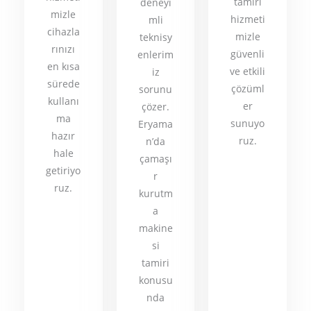
tamiri
deneyi
mizle
hizmeti
mli
cihazla
mizle
teknisy
rınızı
güvenli
enlerim
en kısa
ve etkili
iz
sürede
çözüml
sorunu
kullanı
er
çözer.
ma
sunuyo
Eryama
hazır
ruz.
n’da
hale
çamaşı
getiriyo
r
ruz.
kurutm
a
makine
si
tamiri
konusu
nda