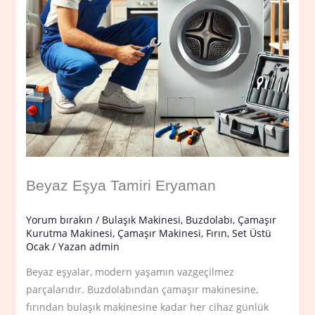
Beyaz Eşya Tamiri Eryaman
Yorum bırakın
/
Bulaşık Makinesi
,
Buzdolabı
,
Çamaşır
Kurutma Makinesi
,
Çamaşır Makinesi
,
Fırın
,
Set Üstü
Ocak
/ Yazan
admin
Beyaz eşyalar, modern yaşamın vazgeçilmez
parçalarıdır. Buzdolabından çamaşır makinesine,
fırından bulaşık makinesine kadar her cihaz günlük