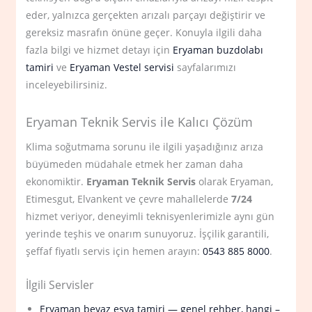
eder, yalnızca gerçekten arızalı parçayı değiştirir ve
gereksiz masrafın önüne geçer. Konuyla ilgili daha
fazla bilgi ve hizmet detayı için
Eryaman buzdolabı
tamiri
ve
Eryaman Vestel servisi
sayfalarımızı
inceleyebilirsiniz.
Eryaman Teknik Servis ile Kalıcı Çözüm
Klima soğutmama sorunu ile ilgili yaşadığınız arıza
büyümeden müdahale etmek her zaman daha
ekonomiktir.
Eryaman Teknik Servis
olarak Eryaman,
Etimesgut, Elvankent ve çevre mahallelerde
7/24
hizmet veriyor, deneyimli teknisyenlerimizle aynı gün
yerinde teşhis ve onarım sunuyoruz. İşçilik garantili,
şeffaf fiyatlı servis için hemen arayın:
0543 885 8000
.
İlgili Servisler
Eryaman beyaz eşya tamiri — genel rehber, hangi –