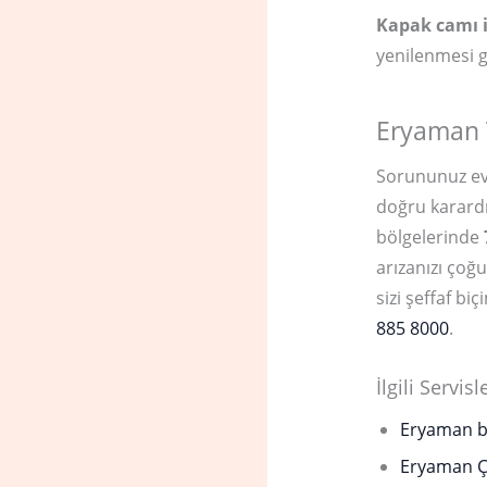
Kapak camı 
yenilenmesi g
Eryaman T
Sorununuz ev
doğru karard
bölgelerinde
arızanızı çoğ
sizi şeffaf b
885 8000
.
İlgili Servisl
Eryaman be
Eryaman Ç