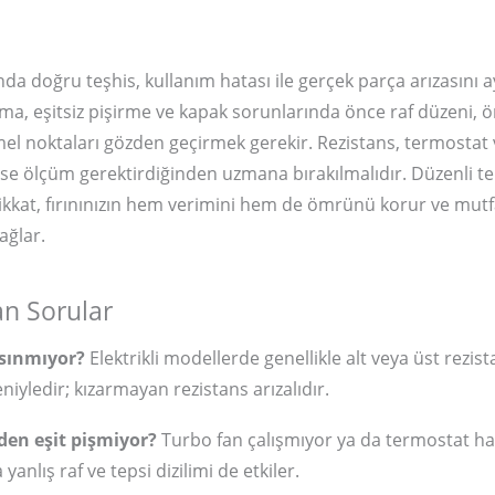
ında doğru teşhis, kullanım hatası ile gerçek parça arızasını
ma, eşitsiz pişirme ve kapak sorunlarında önce raf düzeni, ö
mel noktaları gözden geçirmek gerekir. Rezistans, termostat 
ı ise ölçüm gerektirdiğinden uzmana bırakılmalıdır. Düzenli te
ikkat, fırınınızın hem verimini hem de ömrünü korur ve mutf
ağlar.
an Sorular
ısınmıyor?
Elektrikli modellerde genellikle alt veya üst rezis
iyledir; kızarmayan rezistans arızalıdır.
en eşit pişmiyor?
Turbo fan çalışmıyor ya da termostat hat
a yanlış raf ve tepsi dizilimi de etkiler.