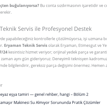
içten buğulanıyorsa?
Bu conta sızdırmasının işaretidir ve 
erekir.
eknik Servis ile Profesyonel Destek
de yapabileceğiniz kontrollerle çözülmüyorsa, işi uzmana b
ır.
Eryaman Teknik Servis
olarak Eryaman, Etimesgut ve Ye
7/24
kesintisiz hizmet veriyor; orijinal yedek parça ve garantili 
u zaman aynı gün gideriyoruz. Deneyimli teknisyen kadromuz
içimde bilgilendirir, gereksiz parça değişimi önermez. Hemen 
er
yaz eşya tamiri — genel rehber, hangi – Bölüm 2
amaşır Makinesi Su Almıyor Sorununda Pratik Çözümler