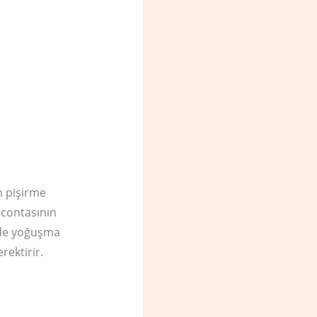
n pişirme
 contasının
nde yoğuşma
rektirir.