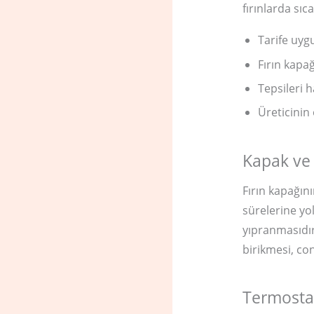
fırınlarda sı
Tarife uy
Fırın kapa
Tepsileri 
Üreticinin
Kapak ve
Fırın kapağın
sürelerine yo
yıpranmasıdır
birikmesi, con
Termostat