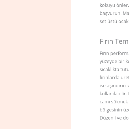
kokuyu önler.
başvurun. Ma
set üstü ocakl
Fırın Tem
Fırın perform
yüzeyde birik
sıcaklıkta tut
fırınlarda üre
ise aşındırıcı
kullanılabilir
camı sökmek g
bölgesinin üz
Düzenli ve do