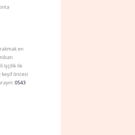
conta
ırakmak en
nibatı
işçilik ile
 keşif öncesi
arayın:
0543