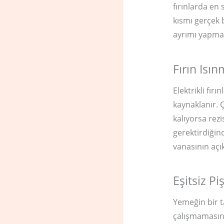
fırınlarda en 
kısmı gerçek 
ayrımı yapma
Fırın Isı
Elektrikli fı
kaynaklanır. Ç
kalıyorsa rezi
gerektirdiğin
vanasının açı
Eşitsiz Pi
Yemeğin bir t
çalışmamasınd