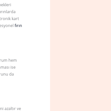
mekleri
ırınlarda
ronik kart
ofesyonel
fırın
 durum hem
aması ise
orunu da
i azaltır ve