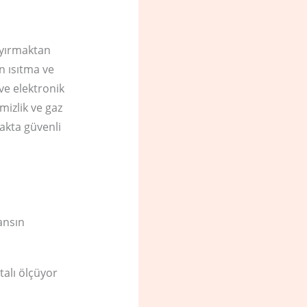
 ayırmaktan
n ısıtma ve
ve elektronik
mizlik ve gaz
akta güvenli
tansın
alı ölçüyor