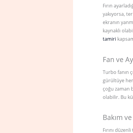
Fırın ayarladı
yakıyorsa, te
ekranın yanma
kaynaklı olabi
tamiri
kapsam
Fan ve Ay
Turbo fanın ç
gürültüye hem
çoğu zaman ba
olabilir. Bu 
Bakım ve
Fırını düzenli