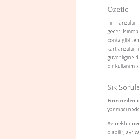
Özetle
Fırın arızalar
geçer. Isınma
conta gibi te
kart arızalar
güvenliğine d
bir kullanım s
Sık Sorul
Fırın neden 
yanması neden
Yemekler ned
olabilir; ayrıc