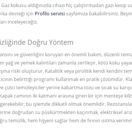
 Gaz kokusu aldığınızda cihazı hiç çalıştırmadan gazı kesip 
rka desteği için
Profilo servisi
sayfamıza bakabilirsiniz. Beş
arı inceleyeceğiz.
izliğinde Doğru Yöntem
ansını ve güvenliğini koruyan en önemli bakım, düzenli temizli
en yağ ve yemek kalıntıları zamanla sertleşir, kötü koku yaya
uşma riski oluşturur. Katalitik veya pirolitik kendi kendini te
ticinin belirttiği programı kullanmak en pratik çözümdür. Klas
 ve çizici temizleyiciler yerine kabartma tozu ve sıcak su karı
. Kapak camının iki katmanı arasına giren kir için menteşe kili
erekebilir; bu işlemde dikkatli olmak önemlidir. Rezistansla
erine doğrudan su püskürtmekten kaçınmak, elektriksel arıza
ğru temizlik, hem hijyeni sağlar hem de fırının ısıtma verimin