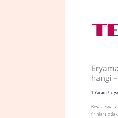
Eryama
hangi 
1 Yorum
/
Erya
Beyaz eşya t
fırınlara oda