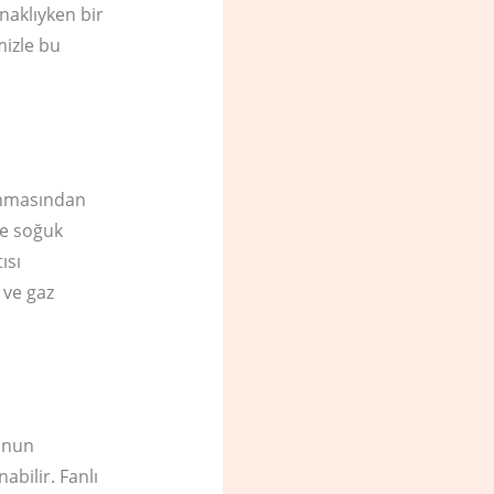
ynaklıyken bir
mizle bu
yanmasından
ge soğuk
ısı
 ve gaz
runun
bilir. Fanlı