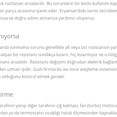
sık rastlanan arızalardır. Bu sorunların bir kısmı kullanım ka
bir parça arızasına işaret eder. Eryaman’daki servis tecrübe
nıza ve doğru adımı atmanıza yardımcı oluyoruz.
nmıyorsa
rınlarda ısınmama sorunu genellikle alt veya üst rezistansın 
alışan bir rezistans ısındıkça kızarır; hiç kızarmıyor ve o böl
stans arızalıdır. Rezistans değişimi doğrudan elektrik bağlant
den uzman işidir. Gazlı fırınlarda ise önce ateşleme sistemini
k olduğunu kontrol etmek gerekir.
şirme
arafının yanıp diğer tarafının çiğ kalması, fan (turbo) moto
an ya da termostatın sıcaklığı hatalı ölçmesinden kaynaklana