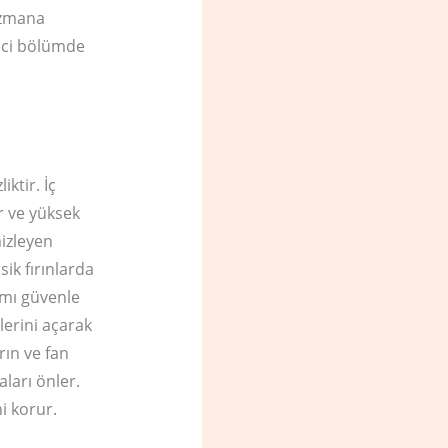
uzmana
inci bölümde
ktir. İç
r ve yüksek
mizleyen
ik fırınlarda
şımı güvenle
tlerini açarak
rın ve fan
ları önler.
i korur.