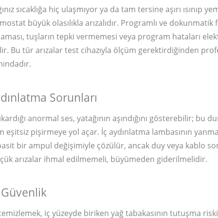
ğınız sıcaklığa hiç ulaşmıyor ya da tam tersine aşırı ısınıp ye
rmostat büyük olasılıkla arızalıdır. Programlı ve dokunmatik f
ması, tuşların tepki vermemesi veya program hataları elekt
lir. Bu tür arızalar test cihazıyla ölçüm gerektirdiğinden pr
ındadır.
dınlatma Sorunları
ıkardığı anormal ses, yatağının aşındığını gösterebilir; bu
 eşitsiz pişirmeye yol açar. İç aydınlatma lambasının yanm
sit bir ampul değişimiyle çözülür, ancak duy veya kablo s
küçük arızalar ihmal edilmemeli, büyümeden giderilmelidir.
 Güvenlik
 temizlemek, iç yüzeyde biriken yağ tabakasının tutuşma riskin