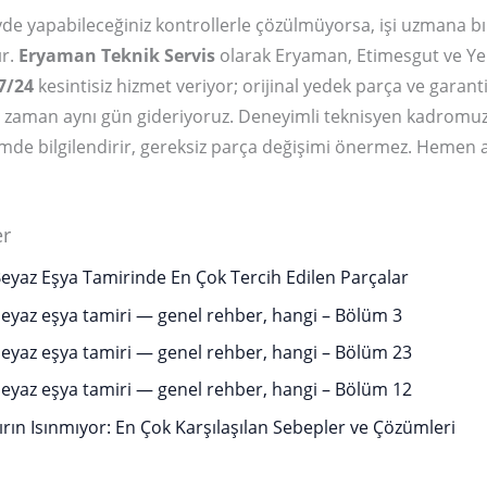
de yapabileceğiniz kontrollerle çözülmüyorsa, işi uzmana b
ır.
Eryaman Teknik Servis
olarak Eryaman, Etimesgut ve Ye
7/24
kesintisiz hizmet veriyor; orijinal yedek parça ve garantili 
u zaman aynı gün gideriyoruz. Deneyimli teknisyen kadromuz
içimde bilgilendirir, gereksiz parça değişimi önermez. Hemen 
er
yaz Eşya Tamirinde En Çok Tercih Edilen Parçalar
yaz eşya tamiri — genel rehber, hangi – Bölüm 3
yaz eşya tamiri — genel rehber, hangi – Bölüm 23
yaz eşya tamiri — genel rehber, hangi – Bölüm 12
rın Isınmıyor: En Çok Karşılaşılan Sebepler ve Çözümleri