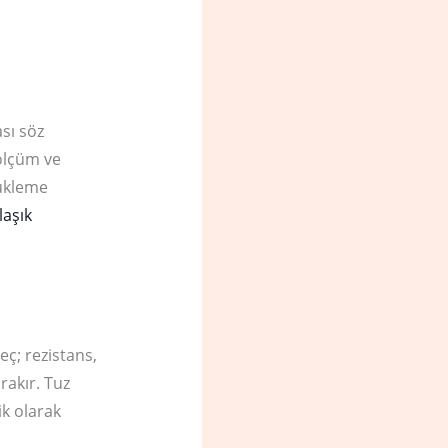
ası söz
 ölçüm ve
yükleme
laşık
eç; rezistans,
rakır. Tuz
ik olarak