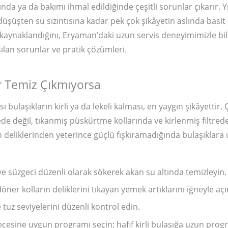
ında ya da bakımı ihmal edildiğinde çeşitli sorunlar çıkarır. 
 düşüşten su sızıntısına kadar pek çok şikâyetin aslında basi
 kaynaklandığını, Eryaman’daki uzun servis deneyimimizle bili
şılan sorunlar ve pratik çözümleri.
r Temiz Çıkmıyorsa
 bulaşıkların kirli ya da lekeli kalması, en yaygın şikâyettir
e değil, tıkanmış püskürtme kollarında ve kirlenmiş filtrede
n deliklerinden yeterince güçlü fışkıramadığında bulaşıklara
i ve süzgeci düzenli olarak sökerek akan su altında temizleyin.
döner kolların deliklerini tıkayan yemek artıklarını iğneyle açı
e tuz seviyelerini düzenli kontrol edin.
erecesine uygun programı seçin; hafif kirli bulaşığa uzun pro