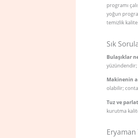
programı çalı
yoğun program
temizlik kalit
Sık Sorul
Bulaşıklar n
yüzündendir;
Makinenin al
olabilir; cont
Tuz ve parlat
kurutma kalite
Eryaman T