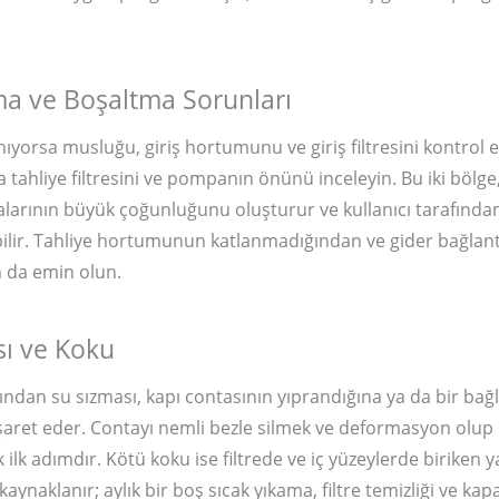
a ve Boşaltma Sorunları
ıyorsa musluğu, giriş hortumunu ve giriş filtresini kontrol e
 tahliye filtresini ve pompanın önünü inceleyin. Bu iki bölge
alarının büyük çoğunluğunu oluşturur ve kullanıcı tarafında
bilir. Tahliye hortumunun katlanmadığından ve gider bağlantıs
 da emin olun.
ısı ve Koku
ından su sızması, kapı contasının yıprandığına ya da bir bağ
şaret eder. Contayı nemli bezle silmek ve deformasyon olup
 ilk adımdır. Kötü koku ise filtrede ve iç yüzeylerde biriken
kaynaklanır; aylık bir boş sıcak yıkama, filtre temizliği ve kap