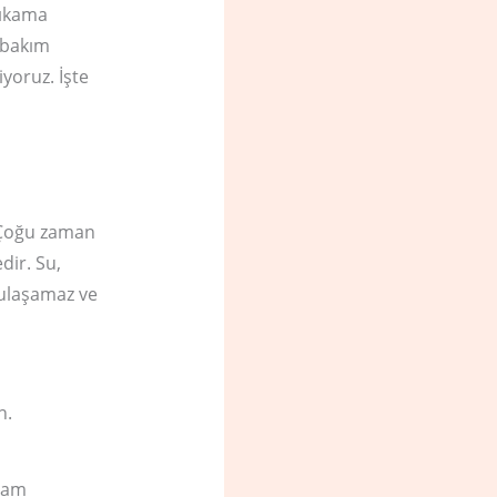
Yıkama
t bakım
yoruz. İşte
. Çoğu zaman
dir. Su,
 ulaşamaz ve
n.
gram