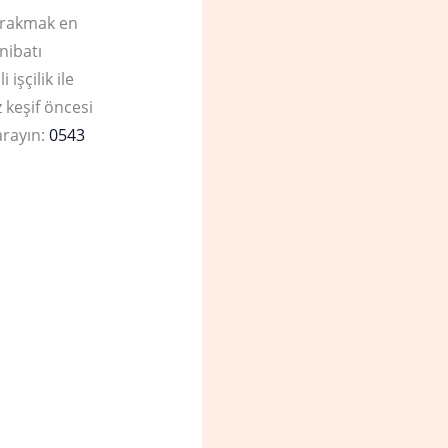
ırakmak en
nibatı
işçilik ile
 keşif öncesi
arayın:
0543