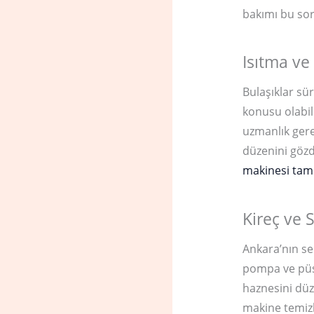
bakımı bu so
Isıtma ve
Bulaşıklar sür
konusu olabil
uzmanlık gere
düzenini göz
makinesi tami
Kireç ve S
Ankara’nın ser
pompa ve püskü
haznesini düz
makine temizle