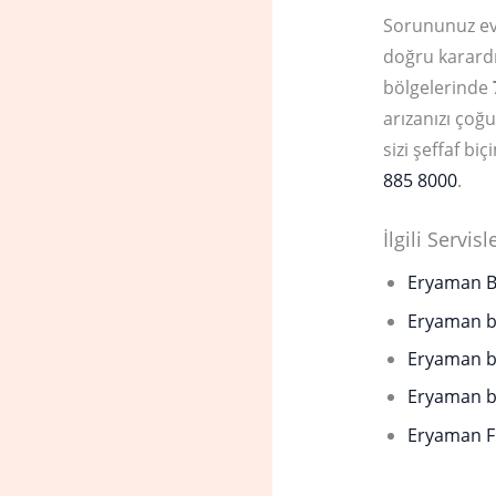
Sorununuz ev
doğru karard
bölgelerinde
arızanızı çoğ
sizi şeffaf b
885 8000
.
İlgili Servisl
Eryaman Be
Eryaman be
Eryaman be
Eryaman be
Eryaman Fı