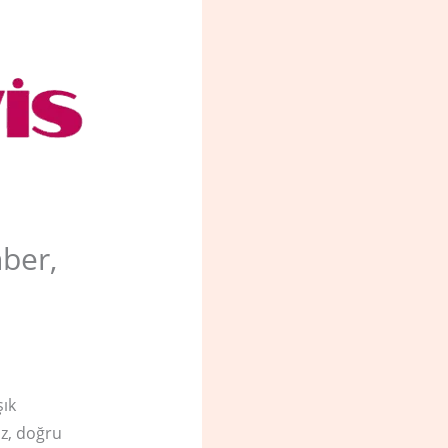
ber,
şık
z, doğru