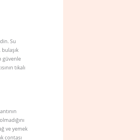
din. Su
, bulaşık
n güvenle
ının tıkalı
lantının
 olmadığını
 yağ ve yemek
ak contası