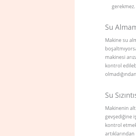
gerekmez.
Su Almam
Makine su alm
boşaltmıyorsa
makinesi arız
kontrol edile
olmadığından
Su Sızınt
Makinenin alt
gevşediğine i
kontrol etmek
artıklarından 