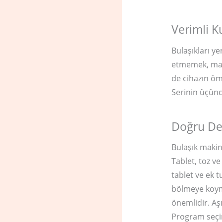
Verimli K
Bulaşıkları ye
etmemek, maki
de cihazın öm
Serinin üçünc
Doğru De
Bulaşık makin
Tablet, toz ve
tablet ve ek 
bölmeye koym
önemlidir. Aş
Program seçimi