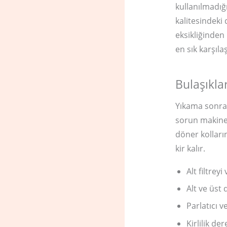
kullanılmadığ
kalitesindeki
eksikliğinden
en sık karşıla
Bulaşıkla
Yıkama sonrası
sorun makined
döner kolları
kir kalır.
Alt filtrey
Alt ve üst 
Parlatıcı v
Kirlilik d