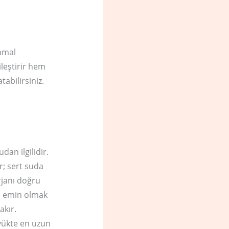
ihmal
leştirir hem
abilirsiniz.
an ilgilidir.
ir; sert suda
rjanı doğru
n emin olmak
akır.
 yükte en uzun