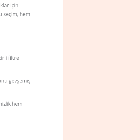
klar için
ru seçim, hem
rli filtre
antı gevşemiş
emizlik hem