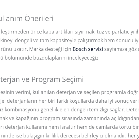
ullanım Önerileri
rleştirmeden önce kaba artıkları sıyırmak, tuz ve parlatıcıyı 
neyi dengeli ve tam kapasiteyle çalıştırmak hem sonucu iyi
rünü uzatır. Marka desteği için
Bosch servisi
sayfamıza göz at
ü bölümünde buzdolaplarını inceleyeceğiz.
terjan ve Program Seçimi
esinin verimi, kullanılan deterjan ve seçilen programla doğrud
 jel deterjanların her biri farklı koşullarda daha iyi sonuç ver
tuz kombinasyonu genellikle en dengeli temizliği sağlar. Dete
ak ve kapağının program sırasında zamanında açıldığında
ırı deterjan kullanımı hem israftır hem de camlarda tortu bır
nde ise bulaşığın kirlilik derecesi belirleyici olmalıdır; her