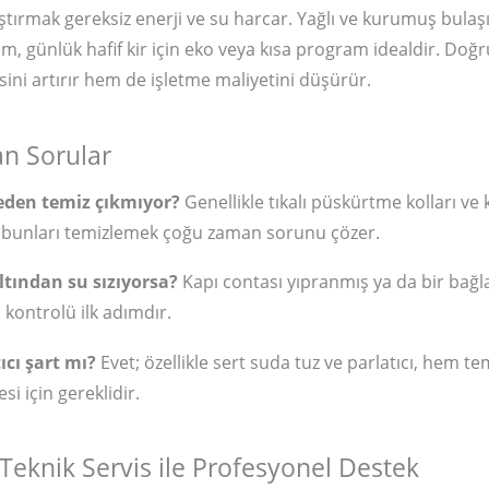
ştırmak gereksiz enerji ve su harcar. Yağlı ve kurumuş bulaşı
, günlük hafif kir için eko veya kısa program idealdir. Doğ
esini artırır hem de işletme maliyetini düşürür.
an Sorular
eden temiz çıkmıyor?
Genellikle tıkalı püskürtme kolları ve ki
 bunları temizlemek çoğu zaman sorunu çözer.
tından su sızıyorsa?
Kapı contası yıpranmış ya da bir bağl
a kontrolü ilk adımdır.
ıcı şart mı?
Evet; özellikle sert suda tuz ve parlatıcı, hem t
si için gereklidir.
eknik Servis ile Profesyonel Destek