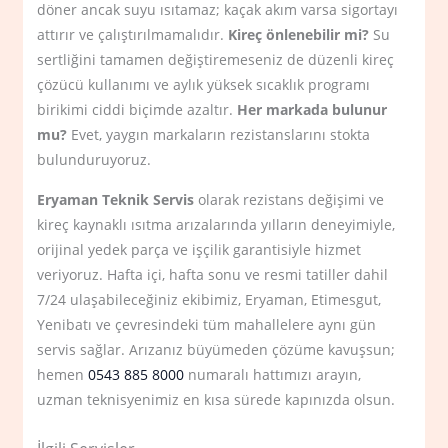
döner ancak suyu ısıtamaz; kaçak akım varsa sigortayı
attırır ve çalıştırılmamalıdır.
Kireç önlenebilir mi?
Su
sertliğini tamamen değiştiremeseniz de düzenli kireç
çözücü kullanımı ve aylık yüksek sıcaklık programı
birikimi ciddi biçimde azaltır.
Her markada bulunur
mu?
Evet, yaygın markaların rezistanslarını stokta
bulunduruyoruz.
Eryaman Teknik Servis
olarak rezistans değişimi ve
kireç kaynaklı ısıtma arızalarında yılların deneyimiyle,
orijinal yedek parça ve işçilik garantisiyle hizmet
veriyoruz. Hafta içi, hafta sonu ve resmi tatiller dahil
7/24 ulaşabileceğiniz ekibimiz, Eryaman, Etimesgut,
Yenibatı ve çevresindeki tüm mahallelere aynı gün
servis sağlar. Arızanız büyümeden çözüme kavuşsun;
hemen
0543 885 8000
numaralı hattımızı arayın,
uzman teknisyenimiz en kısa sürede kapınızda olsun.