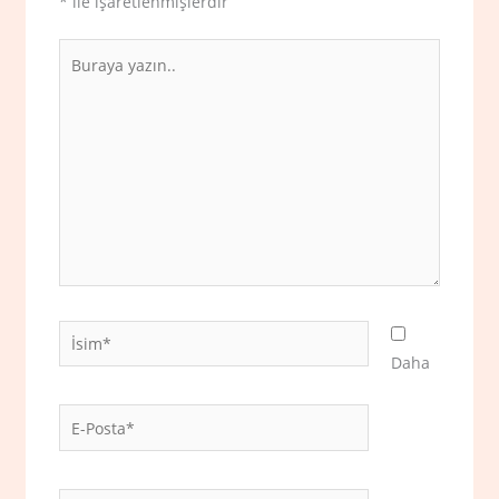
*
ile işaretlenmişlerdir
Buraya
yazın..
İsim*
Daha
E-
Posta*