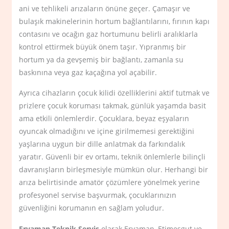
ani ve tehlikeli arızaların önüne geçer. Çamaşır ve
bulaşık makinelerinin hortum bağlantılarını, fırının kapı
contasını ve ocağın gaz hortumunu belirli aralıklarla
kontrol ettirmek büyük önem taşır. Yıpranmış bir
hortum ya da gevşemiş bir bağlantı, zamanla su
baskınına veya gaz kaçağına yol açabilir.
Ayrıca cihazların çocuk kilidi özelliklerini aktif tutmak ve
prizlere çocuk koruması takmak, günlük yaşamda basit
ama etkili önlemlerdir. Çocuklara, beyaz eşyaların
oyuncak olmadığını ve içine girilmemesi gerektiğini
yaşlarına uygun bir dille anlatmak da farkındalık
yaratır. Güvenli bir ev ortamı, teknik önlemlerle bilinçli
davranışların birleşmesiyle mümkün olur. Herhangi bir
arıza belirtisinde amatör çözümlere yönelmek yerine
profesyonel servise başvurmak, çocuklarınızın
güvenliğini korumanın en sağlam yoludur.
Eryaman Teknik Servis
olarak Eryaman, Etimesgut ve