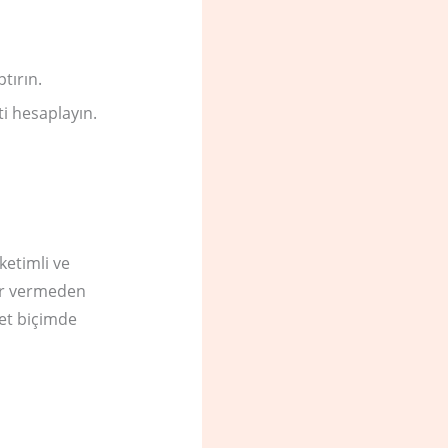
tırın.
i hesaplayın.
ketimli ve
rar vermeden
net biçimde