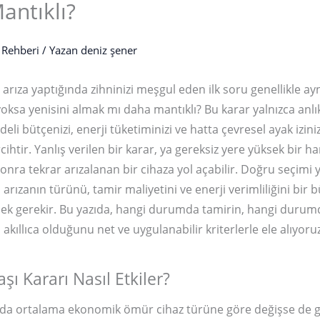
antıklı?
 Rehberi
/ Yazan
deniz şener
arıza yaptığında zihninizi meşgul eden ilk soru genellikle ay
yoksa yenisini almak mı daha mantıklı? Bu karar yalnızca anlı
deli bütçenizi, enerji tüketiminizi ve hatta çevresel ayak iziniz
cihtir. Yanlış verilen bir karar, ya gereksiz yere yüksek bir 
sonra tekrar arızalanan bir cihaza yol açabilir. Doğru seçimi
, arızanın türünü, tamir maliyetini ve enerji verimliliğini bir 
ek gerekir. Bu yazıda, hangi durumda tamirin, hangi durum
kıllıca olduğunu net ve uygulanabilir kriterlerle ele alıyoruz
şı Kararı Nasıl Etkiler?
da ortalama ekonomik ömür cihaz türüne göre değişse de gen