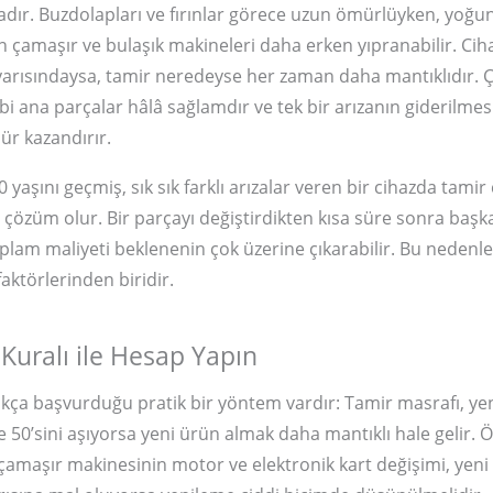
dadır. Buzdolapları ve fırınlar görece uzun ömürlüyken, yoğ
n çamaşır ve bulaşık makineleri daha erken yıpranabilir. Ciha
yarısındaysa, tamir neredeyse her zaman daha mantıklıdır.
i ana parçalar hâlâ sağlamdır ve tek bir arızanın giderilmes
ür kazandırır.
 yaşını geçmiş, sık sık farklı arızalar veren bir cihazda tam
r çözüm olur. Bir parçayı değiştirdikten kısa süre sonra başka
plam maliyeti beklenenin çok üzerine çıkarabilir. Bu nedenle
 faktörlerinden biridir.
Kuralı ile Hesap Yapın
kça başvurduğu pratik bir yöntem vardır: Tamir masrafı, yeni
de 50’sini aşıyorsa yeni ürün almak daha mantıklı hale gelir. 
 çamaşır makinesinin motor ve elektronik kart değişimi, yeni 