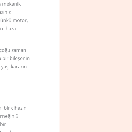
un mekanik
zınız
 Çünkü motor,
i cihaza
ir çoğu zaman
 bir bileşenin
 yaş, kararın
 bir cihazın
Örneğin 9
bir