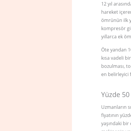
12 yıl arasın
hareket içere
ömrünün ilk 
kompresör gib
yıllarca ek öm
Öte yandan 10
kısa vadeli bi
bozulması, to
en belirleyici
Yüzde 50 
Uzmanların sı
fiyatının yüz
yaşındaki bir