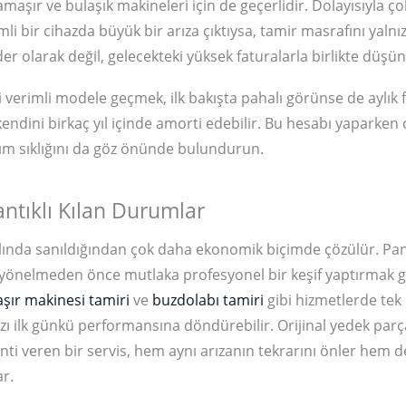
aşır ve bulaşık makineleri için de geçerlidir. Dolayısıyla ço
li bir cihazda büyük bir arıza çıktıysa, tamir masrafını yalnı
ider olarak değil, gelecekteki yüksek faturalarla birlikte düş
ji verimli modele geçmek, ilk bakışta pahalı görünse de aylık 
kendini birkaç yıl içinde amorti edebilir. Bu hesabı yaparken 
ım sıklığını da göz önünde bulundurun.
ntıklı Kılan Durumlar
lında sanıldığından çok daha ekonomik biçimde çözülür. Pan
yönelmeden önce mutlaka profesyonel bir keşif yaptırmak g
şır makinesi tamiri
ve
buzdolabı tamiri
gibi hizmetlerde tek 
azı ilk günkü performansına döndürebilir. Orijinal yedek parç
anti veren bir servis, hem aynı arızanın tekrarını önler hem d
r.