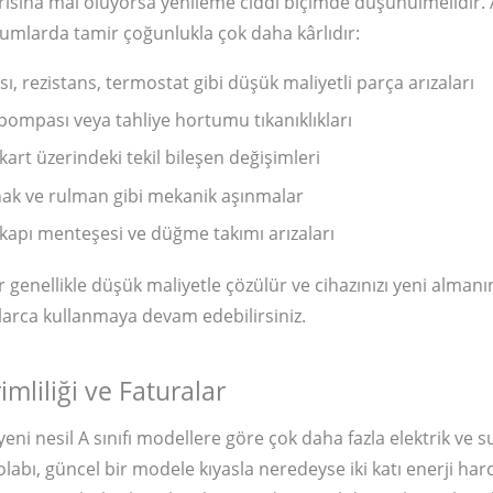
ısına mal oluyorsa yenileme ciddi biçimde düşünülmelidir.
umlarda tamir çoğunlukla çok daha kârlıdır:
ı, rezistans, termostat gibi düşük maliyetli parça arızaları
 pompası veya tahliye hortumu tıkanıklıkları
kart üzerindeki tekil bileşen değişimleri
nak ve rulman gibi mekanik aşınmalar
, kapı menteşesi ve düğme takımı arızaları
r genellikle düşük maliyetle çözülür ve cihazınızı yeni almanı
ıllarca kullanmaya devam edebilirsiniz.
imliliği ve Faturalar
 yeni nesil A sınıfı modellere göre çok daha fazla elektrik ve s
dolabı, güncel bir modele kıyasla neredeyse iki katı enerji harc