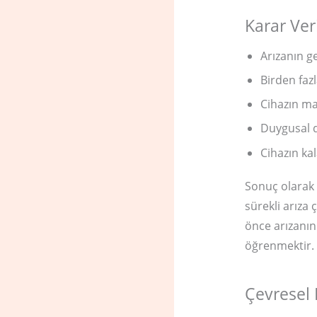
Karar Ver
Arızanın g
Birden faz
Cihazın ma
Duygusal d
Cihazın ka
Sonuç olarak 
sürekli arıza 
önce arızanın
öğrenmektir.
Çevresel 