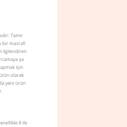
nıdır: Tamir
k bir masrafı
i ilgilendiren
harcamaya ya
 yapmak için
bütün olarak
da yeni ürün
.
ellikle 8 ile