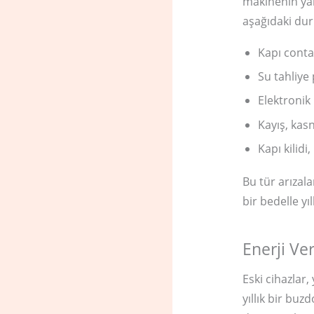
makinenin yar
aşağıdaki dur
Kapı contas
Su tahliye
Elektronik 
Kayış, kas
Kapı kilidi
Bu tür arızala
bir bedelle y
Enerji Ver
Eski cihazlar,
yıllık bir buz