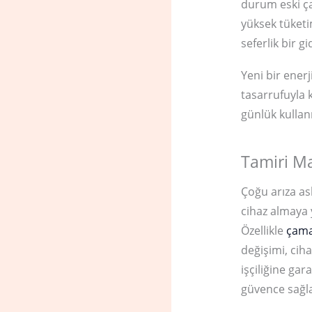
durum eski çam
yüksek tüketim
seferlik bir g
Yeni bir ener
tasarrufuyla 
günlük kullan
Tamiri Ma
Çoğu arıza as
cihaz almaya 
Özellikle
çama
değişimi, cih
işçiliğine gar
güvence sağla