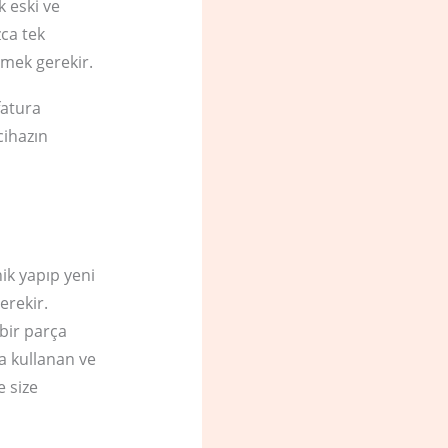
k eski ve
zca tek
ünmek gerekir.
fatura
cihazın
ik yapıp yeni
erekir.
bir parça
a kullanan ve
e size