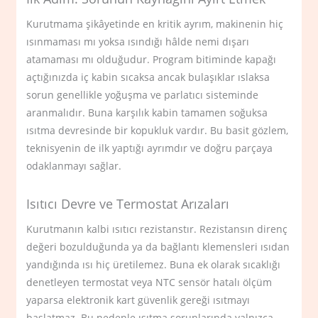
Kurutmama şikâyetinde en kritik ayrım, makinenin hiç
ısınmaması mı yoksa ısındığı hâlde nemi dışarı
atamaması mı olduğudur. Program bitiminde kapağı
açtığınızda iç kabin sıcaksa ancak bulaşıklar ıslaksa
sorun genellikle yoğuşma ve parlatıcı sisteminde
aranmalıdır. Buna karşılık kabin tamamen soğuksa
ısıtma devresinde bir kopukluk vardır. Bu basit gözlem,
teknisyenin de ilk yaptığı ayrımdır ve doğru parçaya
odaklanmayı sağlar.
Isıtıcı Devre ve Termostat Arızaları
Kurutmanın kalbi ısıtıcı rezistanstır. Rezistansın direnç
değeri bozulduğunda ya da bağlantı klemensleri ısıdan
yandığında ısı hiç üretilemez. Buna ek olarak sıcaklığı
denetleyen termostat veya NTC sensör hatalı ölçüm
yaparsa elektronik kart güvenlik gereği ısıtmayı
başlatmaz. Bu nedenle ısıtma sorunlarında yalnızca