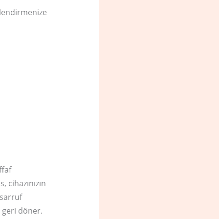
rlendirmenize
ffaf
s, cihazınızın
asarruf
 geri döner.