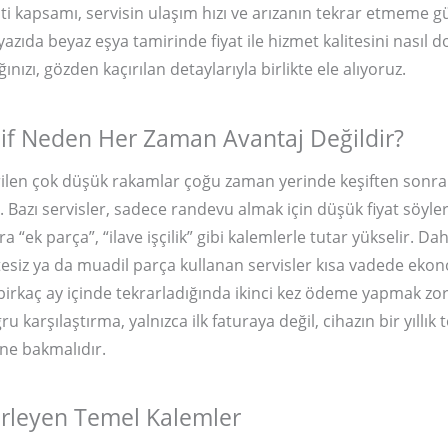
anti kapsamı, servisin ulaşım hızı ve arızanın tekrar etmeme 
 yazıda beyaz eşya tamirinde fiyat ile hizmet kalitesini nasıl 
ğınızı, gözden kaçırılan detaylarıyla birlikte ele alıyoruz.
if Neden Her Zaman Avantaj Değildir?
ilen çok düşük rakamlar çoğu zaman yerinde keşiften sonra
. Bazı servisler, sadece randevu almak için düşük fiyat söyle
a “ek parça”, “ilave işçilik” gibi kalemlerle tutar yükselir. Da
itesiz ya da muadil parça kullanan servisler kısa vadede ek
 birkaç ay içinde tekrarladığında ikinci kez ödeme yapmak z
ğru karşılaştırma, yalnızca ilk faturaya değil, cihazın bir yıllı
ne bakmalıdır.
lirleyen Temel Kalemler