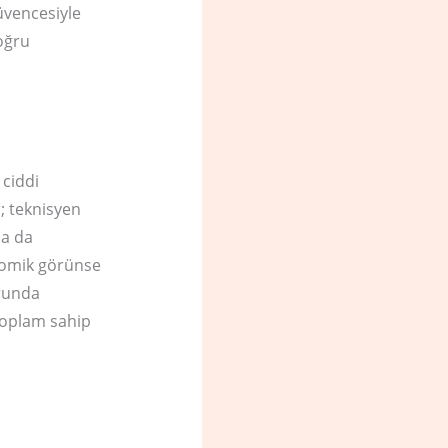
güvencesiyle
doğru
 ciddi
r; teknisyen
ha da
onomik görünse
orunda
k toplam sahip