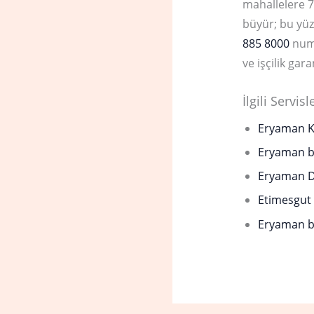
mahallelere 7
büyür; bu yüz
885 8000
numa
ve işçilik ga
İlgili Servisl
Eryaman Ko
Eryaman be
Eryaman D
Etimesgut 
Eryaman be