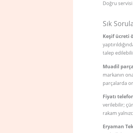
Doğru servisi
Sık Sorul
Keşif ücret
yaptırıldığın
talep edilebil
Muadil parç
markanın onay
parçalarda or
Fiyatı telef
verilebilir; ç
rakam yalnızca
Eryaman Tek