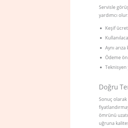
Servisle görü
yardımcı olur
Keşif ücre
Kullanılaca
Aynı arıza
Ödeme önce
Teknisyen 
Doğru Te
Sonuç olarak 
fiyatlandırmay
ömrünü uzatır
uğruna kalite