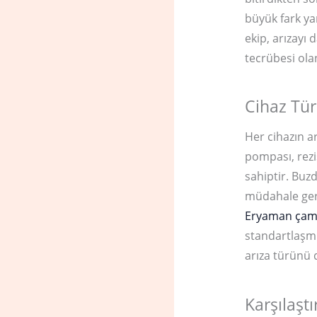
büyük fark yar
ekip, arızayı
tecrübesi ol
Cihaz Tür
Her cihazın ar
pompası, rezis
sahiptir. Bu
müdahale gere
Eryaman çama
standartlaşmış
arıza türünü
Karşılaşt