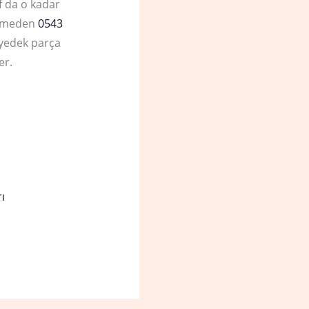
f da o kadar
betmeden
0543
 yedek parça
er.
ı