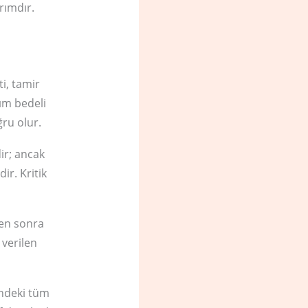
rımdır.
i, tamir
ım bedeli
ğru olur.
ir; ancak
ir. Kritik
ten sonra
 verilen
indeki tüm