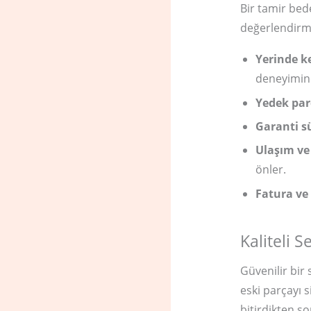
Bir tamir bede
değerlendirme
Yerinde keş
deneyimine
Yedek par
Garanti sü
Ulaşım ve
önler.
Fatura ve 
Kaliteli S
Güvenilir bir 
eski parçayı s
bitirdikten s