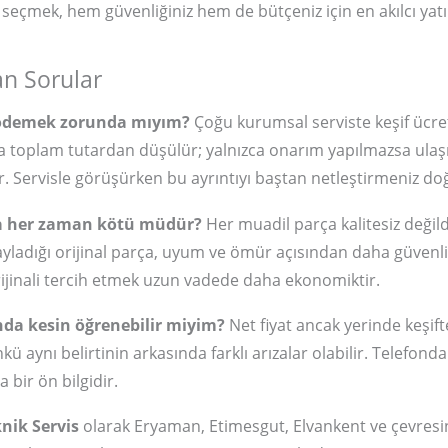
 seçmek, hem güvenliğiniz hem de bütçeniz için en akılcı yatı
an Sorular
i ödemek zorunda mıyım?
Çoğu kurumsal serviste keşif ücret
da toplam tutardan düşülür; yalnızca onarım yapılmazsa ulaş
ir. Servisle görüşürken bu ayrıntıyı baştan netleştirmeniz do
a her zaman kötü müdür?
Her muadil parça kalitesiz değild
ladığı orijinal parça, uyum ve ömür açısından daha güvenlid
ijinali tercih etmek uzun vadede daha ekonomiktir.
onda kesin öğrenebilir miyim?
Net fiyat ancak yerinde keşif
ünkü aynı belirtinin arkasında farklı arızalar olabilir. Telefonda
 bir ön bilgidir.
nik Servis
olarak Eryaman, Etimesgut, Elvankent ve çevres