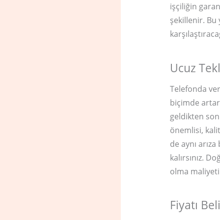
işçiliğin gar
şekillenir. Bu
karşılaştıraca
Ucuz Tekl
Telefonda ver
biçimde artar
geldikten sonr
önemlisi, kal
de aynı arıza
kalırsınız. Do
olma maliyeti
Fiyatı Be