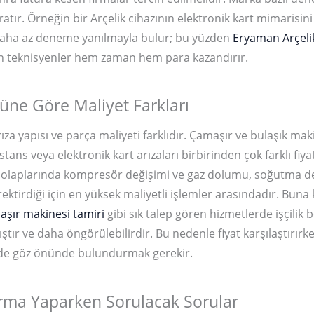
atır. Örneğin bir Arçelik cihazının elektronik kart mimarisini 
 daha az deneme yanılmayla bulur; bu yüzden
Eryaman Arçelik
an teknisyenler hem zaman hem para kazandırır.
üne Göre Maliyet Farkları
ıza yapısı ve parça maliyeti farklıdır. Çamaşır ve bulaşık ma
tans veya elektronik kart arızaları birbirinden çok farklı fiyat
zdolaplarında kompresör değişimi ve gaz dolumu, soğutma d
ktirdiği için en yüksek maliyetli işlemler arasındadır. Buna k
şır makinesi tamiri
gibi sık talep gören hizmetlerde işçilik b
tır ve daha öngörülebilirdir. Bu nedenle fiyat karşılaştırırk
 de göz önünde bulundurmak gerekir.
ırma Yaparken Sorulacak Sorular