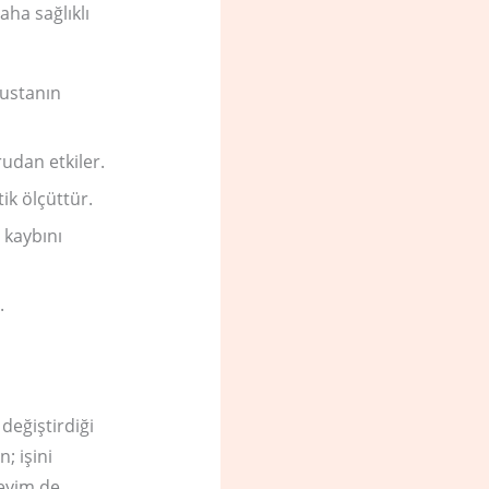
aha sağlıklı
 ustanın
udan etkiler.
ik ölçüttür.
 kaybını
.
 değiştirdiği
; işini
neyim de