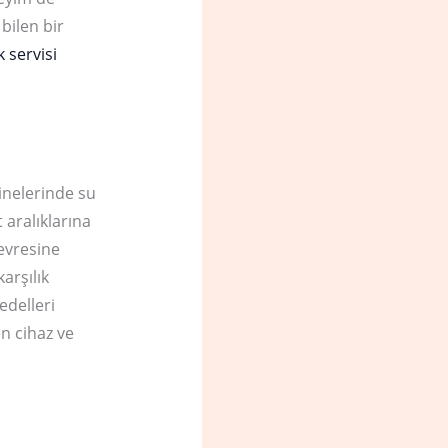
bilen bir
 servisi
kinelerinde su
 aralıklarına
evresine
arşılık
edelleri
en cihaz ve