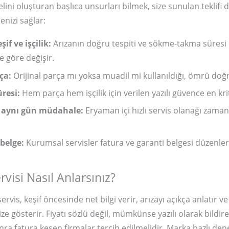
lini oluşturan başlıca unsurları bilmek, size sunulan teklifi d
nizi sağlar:
if ve işçilik:
Arızanın doğru tespiti ve sökme-takma süresi
 göre değişir.
ça:
Orijinal parça mı yoksa muadil mi kullanıldığı, ömrü doğr
resi:
Hem parça hem işçilik için verilen yazılı güvence en krit
 aynı gün müdahale:
Eryaman içi hızlı servis olanağı zaman
belge:
Kurumsal servisler fatura ve garanti belgesi düzenler
ervisi Nasıl Anlarsınız?
servis, keşif öncesinde net bilgi verir, arızayı açıkça anlatır ve
ize gösterir. Fiyatı sözlü değil, mümkünse yazılı olarak bildiren
onra fatura kesen firmalar tercih edilmelidir. Marka bazlı de