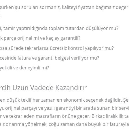
şürken şu soruları sormanız, kaliteyi fiyattan bağımsız değe
:
ti, tamir yaptırıldığında toplam tutardan düşülüyor mu?
k parça orijinal mi ve kaç ay garantili?
 kısa sürede tekrarlarsa ücretsiz kontrol yapılıyor mu?
sinde fatura ve garanti belgesi veriliyor mu?
yetkili ve deneyimli mi?
rcih Uzun Vadede Kazandırır
en düşük teklif her zaman en ekonomik seçenek değildir. Şe
ı, orijinal parçayı ve yazılı garantiyi bir arada sunan bir servi
 ve tekrar eden masrafların önüne geçer. Birkaç liralık ilk t
siz onarıma yönelmek, çoğu zaman daha büyük bir faturayla