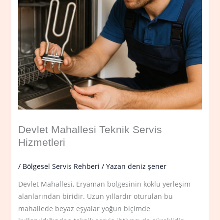
Devlet Mahallesi Teknik Servis
Hizmetleri
/
Bölgesel Servis Rehberi
/ Yazan
deniz şener
Devlet Mahallesi, Eryaman bölgesinin köklü yerleşim
alanlarından biridir. Uzun yıllardır oturulan bu
mahallede beyaz eşyalar yoğun biçimde