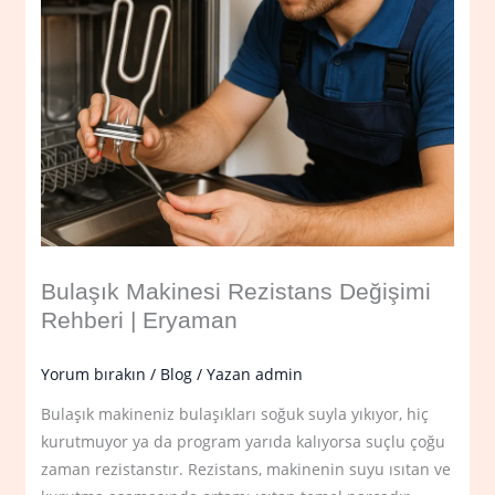
Bulaşık Makinesi Rezistans Değişimi
Rehberi | Eryaman
Yorum bırakın
/
Blog
/ Yazan
admin
Bulaşık makineniz bulaşıkları soğuk suyla yıkıyor, hiç
kurutmuyor ya da program yarıda kalıyorsa suçlu çoğu
zaman rezistanstır. Rezistans, makinenin suyu ısıtan ve